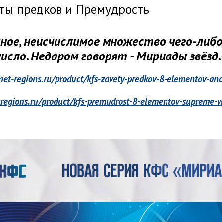
ы предков и Премудрость
ное, неисчислимое множество чего-либо
число. Недаром говорят - Мириады звёзд..
anet-regions.ru/product/kfs-zavety-predkov-8-elementov-anc
t-regions.ru/product/kfs-premudrost-8-elementov-supreme-