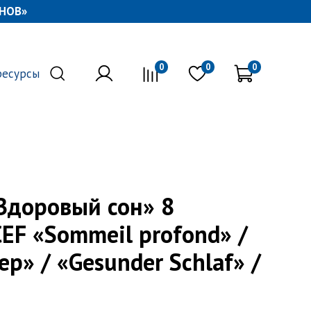
НОВ»
0
0
0
ресурсы
Здоровый сон» 8
CEF «Sommeil profond» /
ep» / «Gesunder Schlaf» /