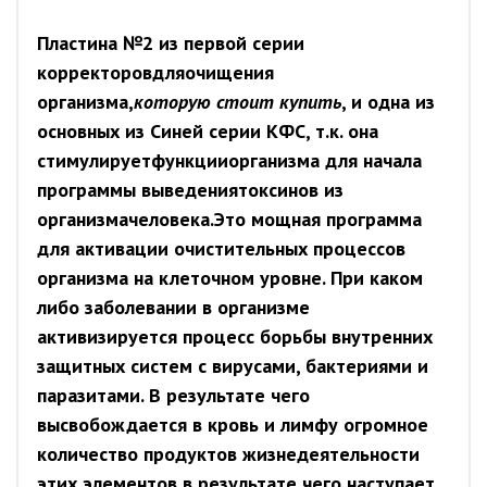
Пластина №2 из первой серии
корректоров
для
очищения
организма
,
которую стоит купить
, и
одна из
основных из Синей серии КФС
, т.к. она
стимулирует
функции
организма для начала
программы
выведения
токсинов из
организма
человека
.
Это мощная программа
для активации очистительных процессов
организма на клеточном уровне.
При каком
либо заболевании в организме
активизируется процесс борьбы внутренних
защитных систем с вирусами, бактериями и
паразитами. В результате чего
высвобождается в кровь и лимфу огромное
количество продуктов жизнедеятельности
этих элементов в результате чего наступает