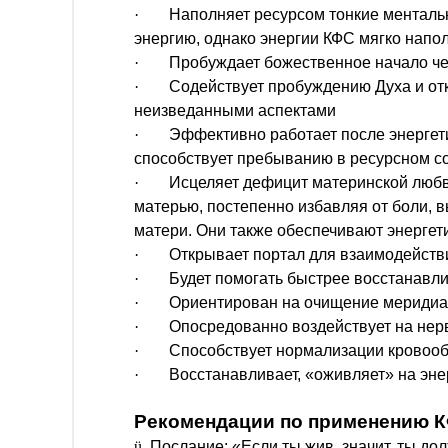
·
Наполняет ресурсом тонкие ментальн
энергию, однако энергии КФС мягко напо
·
Пробуждает божественное начало че
·
Содействует пробуждению Духа и отк
неизведанными аспектами
·
Эффективно работает после энергети
способствует пребыванию в ресурсном с
·
Исцеляет дефицит материнской любви
матерью, постепенно избавляя от боли,
матери. Они также обеспечивают энерге
·
Открывает портал для взаимодействи
·
Будет помогать быстрее восстанавл
·
Ориентирован на очищение меридиан
·
Опосредованно воздействует на нер
·
Способствует нормализации кровообр
·
Восстанавливает, «оживляет» на эн
Рекомендации по применению
ü
Послание: «Если ты жив, значит, ты до