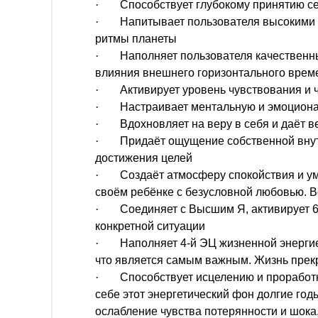
·
Способствует глубокому принятию се
·
Напитывает пользователя высокими 
ритмы планеты
·
Наполняет пользователя качественн
влияния внешнего горизонтального време
·
Активирует уровень чувствования и 
·
Настраивает ментальную и эмоцион
·
Вдохновляет на веру в себя и даёт 
·
Придаёт ощущение собственной внут
достижения целей
·
Создаёт атмосферу спокойствия и ум
своём ребёнке с безусловной любовью. В
·
Соединяет с Высшим Я, активирует 6
конкретной ситуации
·
Наполняет 4-й ЭЦ жизненной энергие
что является самым важным. Жизнь прекра
·
Способствует исцелению и проработке
себе этот энергетический фон долгие год
ослабление чувства потерянности и шока