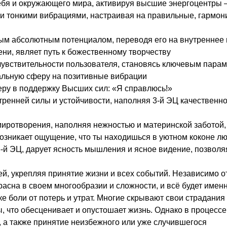
бя и окружающего мира, активируя высшие энергоцентры — 
и тонкими вибрациями, настраивая на правильные, гармон
ым абсолютным потенциалом, переводя его на внутреннее 
ни, являет путь к божественному творчеству
чувствительности пользователя, становясь ключевым пара
альную сферу на позитивные вибрации
веру в поддержку Высших сил: «Я справлюсь!»
ренней силы и устойчивости, наполняя 3-й ЭЦ качественно
иротворения, наполняя нежностью и материнской заботой, 
озникает ощущение, что ты находишься в уютном коконе л
-й ЭЦ, дарует ясность мышления и ясное видение, позволяя
й, укрепляя принятие жизни и всех событий. Независимо от
сна в своем многообразии и сложности, и всё будет именно
 боли от потерь и утрат. Многие скрывают свои страдания о
ы, что обесценивает и опустошает жизнь. Однако в процесс
, а также принятие неизбежного или уже случившегося