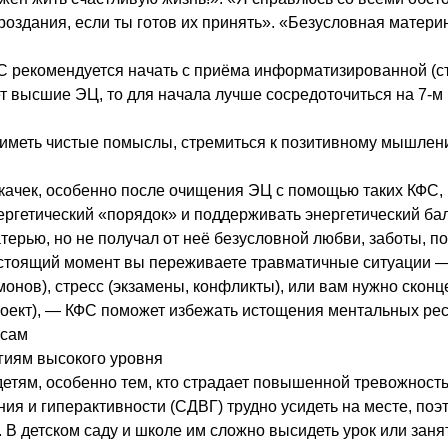
роздания, если ты готов их принять». «Безусловная матери
С рекомендуется начать с приёма информатизированной (с
 высшие ЭЦ, то для начала лучше сосредоточиться на 7-м (
иметь чистые помыслы, стремиться к позитивному мышлен
окачек, особенно после очищения ЭЦ с помощью таких КФ
ргетический «порядок» и поддерживать энергетический ба
атерью, но не получал от неё безусловной любви, заботы, 
астоящий момент вы переживаете травматичные ситуации —
онов), стресс (экзамены, конфликты), или вам нужно скон
роект), — КФС поможет избежать истощения ментальных рес
ясам
гиям высокого уровня
етям, особенно тем, кто страдает повышенной тревожность
я и гиперактивности (СДВГ) трудно усидеть на месте, поэ
В детском саду и школе им сложно высидеть урок или занят