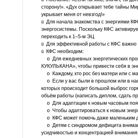
сторону!». «Дух открывает тебе тайны Ми
укрывает меня от невзгод!»
ü
Для начала знакомства с энергиями КФ
энергосистемы. Поскольку КФС активирует
переходить к 1–5-м ЭЦ
ü
Для эффективной работы с КФС важно 
ü
КФС необходим:
Для ежедневных энергетических пр
o
КУКУЛЬКАНА», чтобы привести себя в эне
Каждому, кто рос без матери или с м
o
Если у вас были в прошлом или в н
o
которых происходит большой выброс горм
объём работы (написать диплом, сдать п
Для адаптации к новым часовым по
o
Чтобы адаптироваться к новым энер
o
КФС может помочь даже маленьким д
o
Детям с синдромом дефицита внимани
o
усидчивостью и концентрацией внимания. 