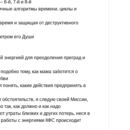
6-й, 7-й и 8-й
ичные алгоритмы времени, циклы и
время и защищая от деструктивного
метром его Души
й энергией для преодоления преград и
подобно тому, как мама заботится о
юбви
 понять, какие действия предпринять в
 обстоятельств, я следую своей Миссии,
 так, как должно и как надо
т утраты близких и других потерь, неся в
е работы с энергиями КФС происходит