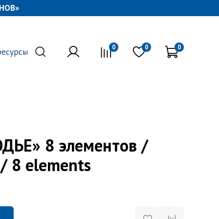
НОВ»
0
0
0
ресурсы
ДЬЕ» 8 элементов /
/ 8 elements