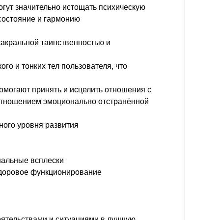
огут значительно истощать психическую
состояние и гармонию
сакральной таинственностью и
го и тонких тел пользователя, что
омогают принять и исцелить отношения с
 отношением эмоционально отстранённой
ного уровня развития
нальные всплески
 здоровое функционирование
тоятельствами и ситуациями в лучшую