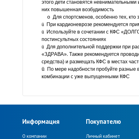
этого дети становятся невнимательными и
них повышенная возбудимость
Для спортсменов, особенно тех, кто
o
ü
При кардионеврозе рекомендуется пр
ü
Используйте в сочетании с КФС «ДОЛГ
постинсультных состояниях
ü
Для дополнительной поддержки при ра
«ЗДРАВА». Также рекомендуется проводит
средства) и размещать КФС в местах час
ü
По мере надобности пробуйте разные 
комбинации с уже выпущенными КФС
Информация
Покупателю
О компании
Личный кабинет