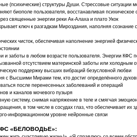
ые (психические) структуры Души. Стрессовые ситуации м
лняют биополе пользователя, восстанавливая психическое 
рез священные энергии реки Ак-Алаха и плато Укок
рывает ключ к разгадкам Мироздания, наполняя сознание 
ческих чисток, обеспечивая наполнение энергией физическо
остоянии
 и заботы в любом возрасте пользователя. Энергии КФС п
 вызванной отсутствием материнской заботы или холодным
тическую поддержку высших вибраций безусловной любви
я с Высшими Мирами тем, кто достиг определённого духов
иваться после перенесенных заболеваний и операций
ов и каналов мочевого пузыря
вную систему, снимая напряжение в теле и смягчая эмоцио
ащения, в том числе в сосудах глаз, что обеспечивает их
ерго-информационном уровне нейронные связи
 КФС «БЕЛОВОДЬЕ»
:
лжен жить счастливую жизнь!». «Я справлюсь со всеми обс