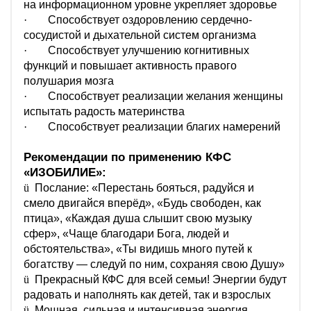
на информационном уровне укрепляет здоровье
·
Способствует оздоровлению сердечно-
сосудистой и дыхательной систем организма
·
Способствует улучшению когнитивных
функций и повышает активность правого
полушария мозга
·
Способствует реализации желания женщины
испытать радость материнства
·
Способствует реализации благих намерений
Рекомендации по применению КФС
«
ИЗОБИЛИЕ
»
:
ü
Послание: «Перестань бояться, радуйся и
смело двигайся вперёд», «Будь свободен, как
птица», «Каждая душа слышит свою музыку
сфер», «Чаще благодари Бога, людей и
обстоятельства», «Ты видишь много путей к
богатству — следуй по ним, сохраняя свою Душу»
ü
Прекрасный КФС для всей семьи! Энергии будут
радовать и наполнять как детей, так и взрослых
ü
Мощная, сильная и интенсивная энергия