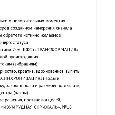
олько о положительных моментах
 Перед созданием намерения сначала
 вы обретете истинно желаемое
энергостатуса
у этими 2-мя КФС («ТРАНСФОРМАЦИЯ»
силой происходящих
токам (вибрациям)
чество, креатив, вдохновение): выпить
8 «СИНХРОНИЗАЦИЯ») воды и
ку, закрыть глаза и размеренно дышать,
ентра (чакры)
ие решения, постановка целей,
Я», «ИЗУМРУДНАЯ СКРИЖАЛЬ», №18