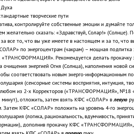
 Духа
стандартные творческие пути
гатива, контролируйте собственные эмоции и думайте т
ем желательно сказать: «Здравствуй, Солар!» (Солнце).
за все то, что вы уже имеете в настоящем и за то, что
ОЛАР» по энергоцентрам (чакрам) – мощная подпитка 
ФС «ТРАНСФОРМАЦИЯ». Рекомендуется делать прокачк
 очищения энергией Огня (Солнца), наполнения новой 
тобы соответствовать новым энерго-информационным по
олушария (сенсорные системы восприятия, интуиция, твор
на любом из 2-х Корректоров («ТРАНСФОРМАЦИЯ», №1
о минут), отложить, затем взять КФС «СОЛАР» в
левую
ру
. Затем КФС «СОЛАР» положить на уровень 4-го энергоц
полушария (логика, рациональность, вдумчивость, принят
нформации), дополнив прокачку КФС «ТРАНСФОРМАЦИ
атем взять КФС «СОЛАР» в
правую
руку