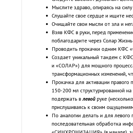
Мыслите здраво, опираясь на силу
Слушайте свое сердце и ищите не
Очищайте свои мысли от зла и не
Взяв КФС в руки, перед применени
поблагодарите через Солар Жизнь 
Проводить прокачки одним КФС «С
Создает уникальный тандем с К
и «СОЛАР») для мощного процесса
трансформационных изменений, ч
Прокачка для активации правого п
150-200 мл структурированной 
подержать в
левой
руке (нескольк
прислушиваясь к своим ощущениям
По аналогии делать и для левого 
последовательная обработка и
«СИНХРОНИЗАЦИЯ» (в начале), з