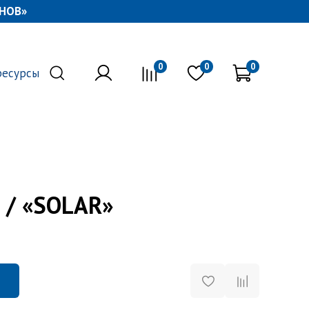
НОВ»
0
0
0
ресурсы
 / «SOLAR​»