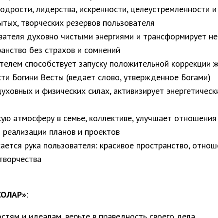
бодрости, лидерства, искренности, целеустремленности 
ытых, творческих резервов пользователя
ателя духовно чистыми энергиями и трансформирует нег
анство без страхов и сомнений
телем способствует запуску положительной коррекции 
ти Богини Весты (ведает слово, утвержденное Богами)
уховных и физических силах, активизирует энергетичес
ую атмосферу в семье, коллективе, улучшает отношени
 реализации планов и проектов
сается рука пользователя: красивое пространство, отно
творчества
СОЛАР»
:
тям и идеалам, верьте в праведность своего дела