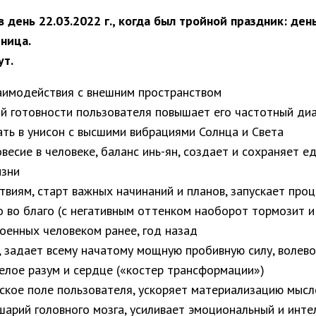
день 22.03.2022 г., когда был тройной праздник: ден
ница.
ут.
аимодействия с внешним пространством
ой готовности пользователя повышает его частотный д
чать в унисон с высшими вибрациями Солнца и Света
весие в человеке, баланс инь-ян, создает и сохраняет 
изни
виям, старт важных начинаний и планов, запускает про
 во благо (с негативным оттенком наоборот тормозит и
оенных человеком ранее, год назад
, задает всему начатому мощную пробивную силу, волево
елое разум и сердце («костер трансформации»)
еское поле пользователя, ускоряет материализацию мысл
шарий головного мозга, усиливает эмоциональный и инт